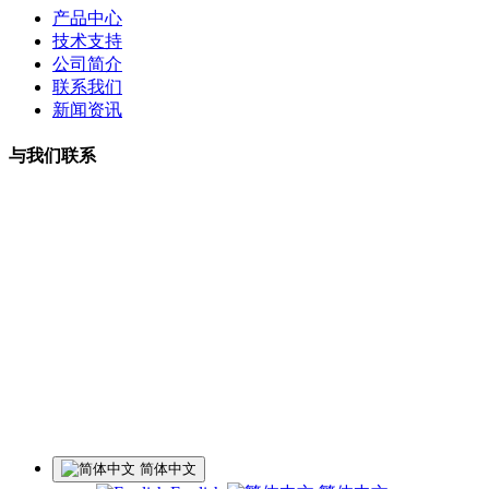
产品中心
技术支持
公司简介
联系我们
新闻资讯
与我们联系
曹小姐：18126202450 微信同号
周小姐：18126206207 微信同号
夏经理：18928459980
微信同号
王经理：18126200135 微信同号
李经理：18118747013
微信同号
工厂地址：深圳市龙华区观湖街道樟坑径社区火灰罗路25号博
华科技园5楼
简体中文