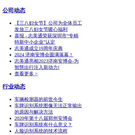
公司动态
【三八妇女节】公司为全体员工
发放三八妇女节暖心福利
喜报 - 志美通荣获深圳市“专精
特新中小企业”认定
志美通成立19周年庆典
2024 济南安博会圆满落幕！
志美通亮相2023济南安博会-为
智慧出行注入新动力!
查看更多 >
行业动态
车辆检测器的前世今生
车牌识别系统图像无法正常输出
的原因与解决方法
2020年第十八届郑州安博会
车牌识别系统有什么意义？
人脸识别系统的技术流程