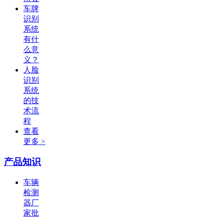
车牌
识别
系统
有什
么意
义？
人脸
识别
系统
的技
术流
程
查看
更多 >
产品知识
车辆
检测
器厂
家批