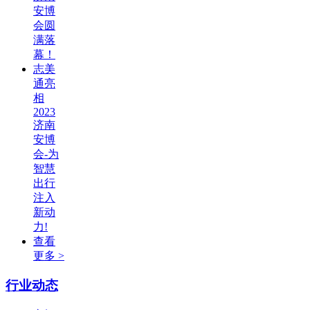
安博
会圆
满落
幕！
志美
通亮
相
2023
济南
安博
会-为
智慧
出行
注入
新动
力!
查看
更多 >
行业动态