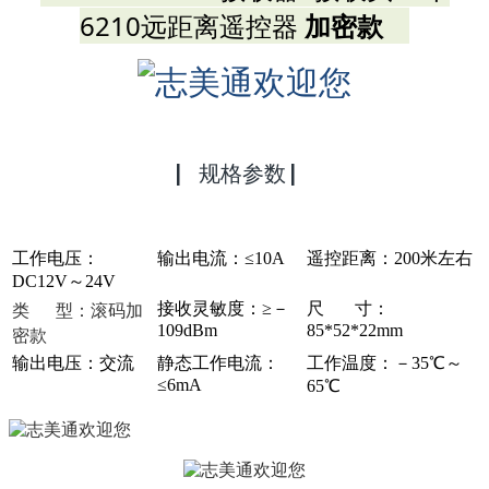
6210远距离遥控器
加密款
▏规格参数 ▏
工作电压：
输出电流：≤10A
遥控距离：200米左右
DC12V～24V
类 型：滚码加
接收灵敏度：≥－
尺 寸：
109dBm
85*52*22mm
密款
输出电压：交流
静态工作电流：
工作温度：
－35
℃
～
≤6mA
65℃