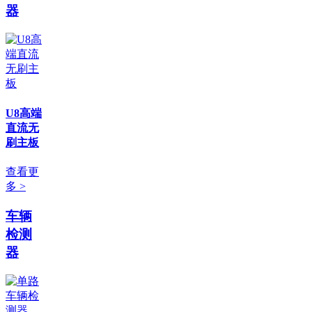
器
U8高端
直流无
刷主板
查看更
多 >
车辆
检测
器