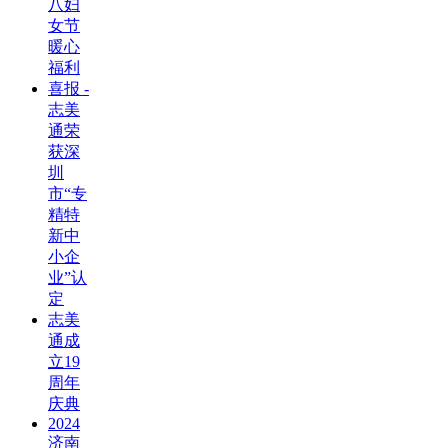
八妇
女节
暖心
福利
喜报 -
志美
通荣
获深
圳
市“专
精特
新中
小企
业”认
定
志美
通成
立19
周年
庆典
2024
济南