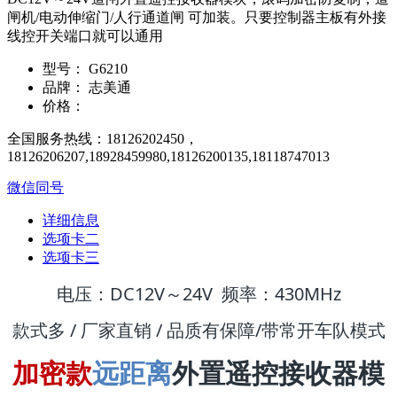
闸机/电动伸缩门/人行通道闸 可加装。只要控制器主板有外接
线控开关端口就可以通用
型号：
G6210
品牌：
志美通
价格：
全国服务热线：18126202450，
18126206207,18928459980,18126200135,18118747013
微信同号
详细信息
选项卡二
选项卡三
电压：DC12V～24V 频率：430MHz
款式多 / 厂家直销 / 品质有保障/
带常开车队模式
加密款
远距离
外置遥控接收器模