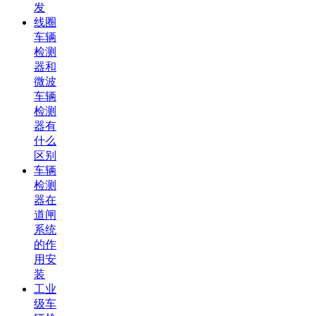
发
线圈
车辆
检测
器和
微波
车辆
检测
器有
什么
区别
车辆
检测
器在
道闸
系统
的作
用安
装
工业
级车