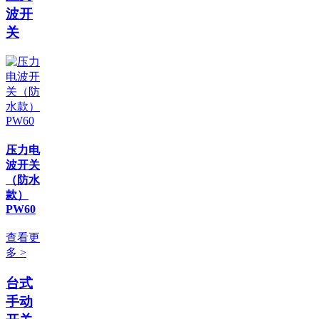
波开
关
压力电
波开关
（防水
款）
PW60
查看更
多 >
台式
手动