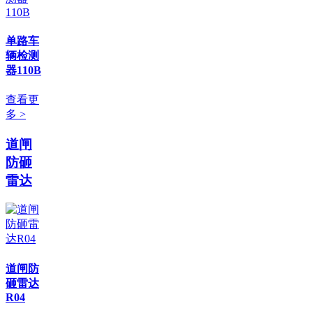
单路车
辆检测
器110B
查看更
多 >
道闸
防砸
雷达
道闸防
砸雷达
R04