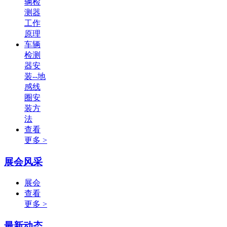
辆检
测器
工作
原理
车辆
检测
器安
装--地
感线
圈安
装方
法
查看
更多 >
展会风采
展会
查看
更多 >
最新动态