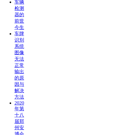
车辆
检测
器的
前世
今生
车牌
识别
系统
图像
无法
正常
输出
的原
因与
解决
方法
2020
年第
十八
届郑
州安
博会