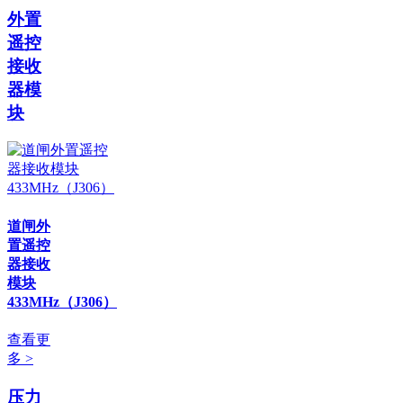
外置
遥控
接收
器模
块
道闸外
置遥控
器接收
模块
433MHz（J306）
查看更
多 >
压力