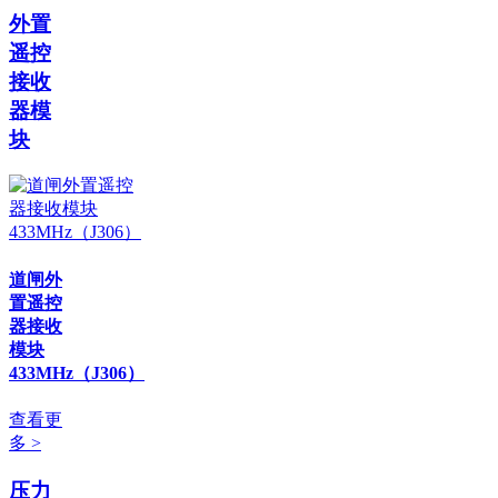
外置
遥控
接收
器模
块
道闸外
置遥控
器接收
模块
433MHz（J306）
查看更
多 >
压力