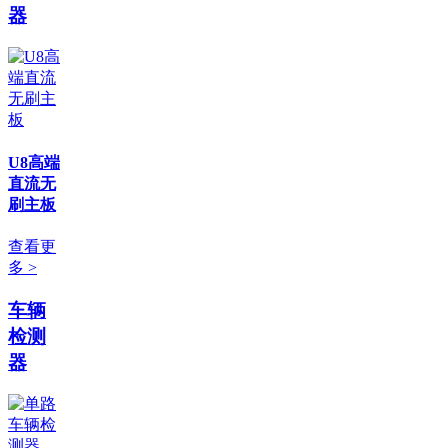
器
U8高端
直流无
刷主板
查看更
多 >
车辆
检测
器