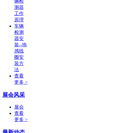
辆检
测器
工作
原理
车辆
检测
器安
装--地
感线
圈安
装方
法
查看
更多 >
展会风采
展会
查看
更多 >
最新动态