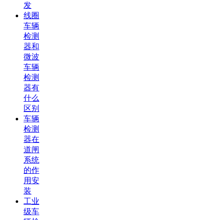
发
线圈
车辆
检测
器和
微波
车辆
检测
器有
什么
区别
车辆
检测
器在
道闸
系统
的作
用安
装
工业
级车