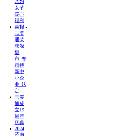
八妇
女节
暖心
福利
喜报 -
志美
通荣
获深
圳
市“专
精特
新中
小企
业”认
定
志美
通成
立19
周年
庆典
2024
济南