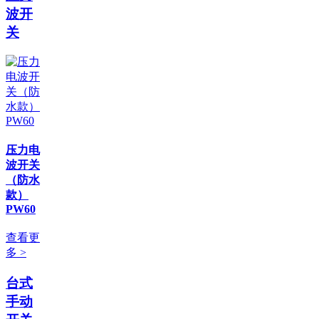
波开
关
压力电
波开关
（防水
款）
PW60
查看更
多 >
台式
手动