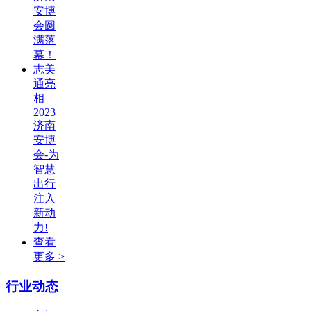
安博
会圆
满落
幕！
志美
通亮
相
2023
济南
安博
会-为
智慧
出行
注入
新动
力!
查看
更多 >
行业动态