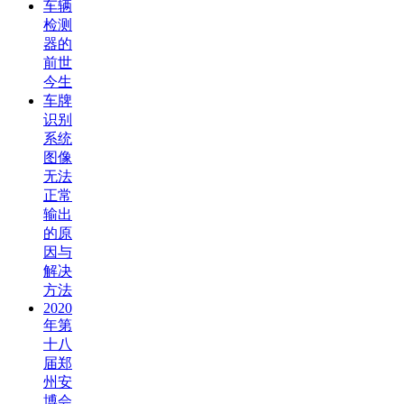
车辆
检测
器的
前世
今生
车牌
识别
系统
图像
无法
正常
输出
的原
因与
解决
方法
2020
年第
十八
届郑
州安
博会