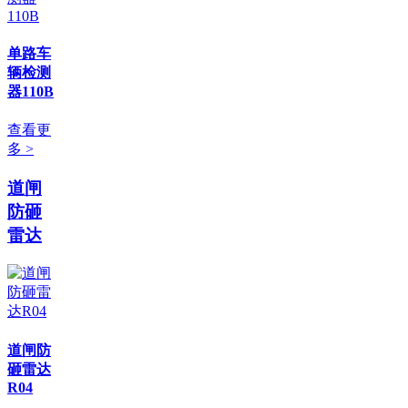
单路车
辆检测
器110B
查看更
多 >
道闸
防砸
雷达
道闸防
砸雷达
R04