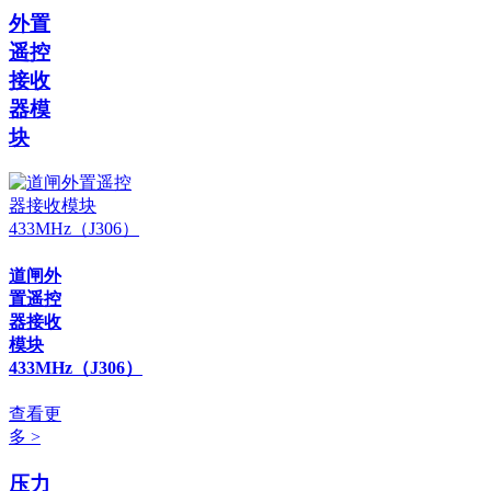
外置
遥控
接收
器模
块
道闸外
置遥控
器接收
模块
433MHz（J306）
查看更
多 >
压力