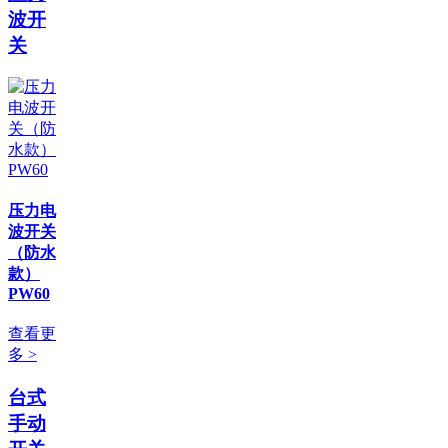
波开
关
压力电
波开关
（防水
款）
PW60
查看更
多 >
台式
手动