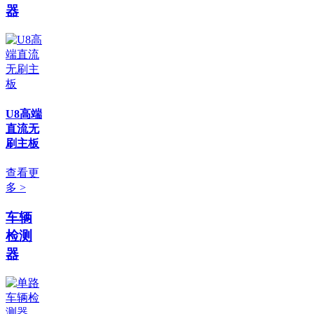
器
U8高端
直流无
刷主板
查看更
多 >
车辆
检测
器