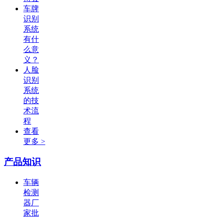
车牌
识别
系统
有什
么意
义？
人脸
识别
系统
的技
术流
程
查看
更多 >
产品知识
车辆
检测
器厂
家批