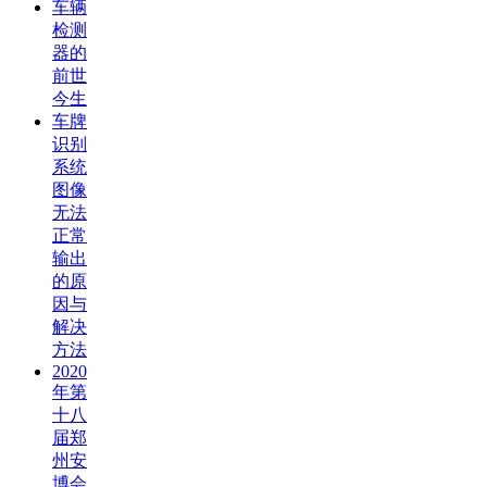
车辆
检测
器的
前世
今生
车牌
识别
系统
图像
无法
正常
输出
的原
因与
解决
方法
2020
年第
十八
届郑
州安
博会