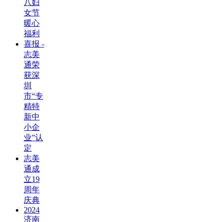
八妇
女节
暖心
福利
喜报 -
志美
通荣
获深
圳
市“专
精特
新中
小企
业”认
定
志美
通成
立19
周年
庆典
2024
济南