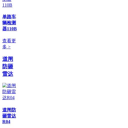
单路车
辆检测
器110B
查看更
多 >
道闸
防砸
雷达
道闸防
砸雷达
R04