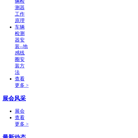
辆检
测器
工作
原理
车辆
检测
器安
装--地
感线
圈安
装方
法
查看
更多 >
展会风采
展会
查看
更多 >
最新动态