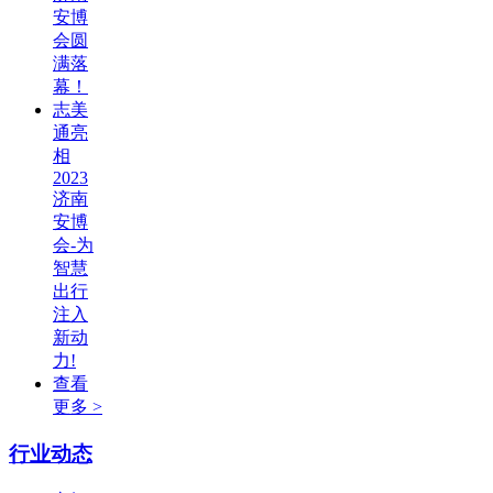
安博
会圆
满落
幕！
志美
通亮
相
2023
济南
安博
会-为
智慧
出行
注入
新动
力!
查看
更多 >
行业动态