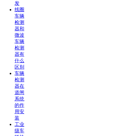
发
线圈
车辆
检测
器和
微波
车辆
检测
器有
什么
区别
车辆
检测
器在
道闸
系统
的作
用安
装
工业
级车