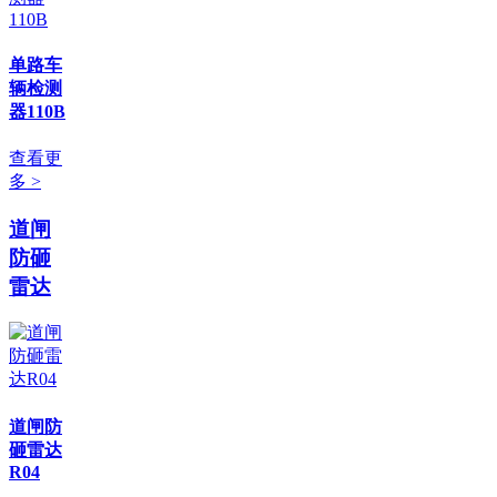
单路车
辆检测
器110B
查看更
多 >
道闸
防砸
雷达
道闸防
砸雷达
R04