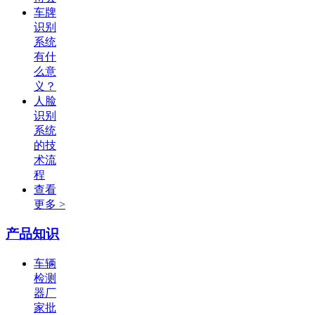
车牌
识别
系统
有什
么意
义？
人脸
识别
系统
的技
术流
程
查看
更多 >
产品知识
车辆
检测
器厂
家批