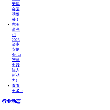
安博
会圆
满落
幕！
志美
通亮
相
2023
济南
安博
会-为
智慧
出行
注入
新动
力!
查看
更多 >
行业动态