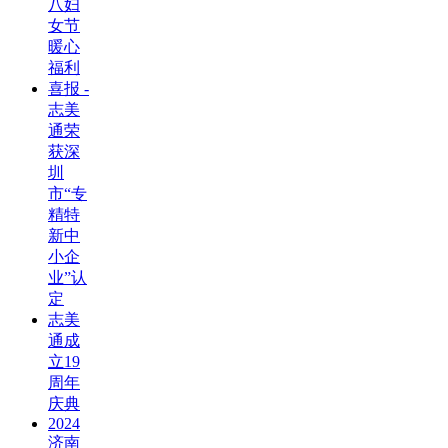
八妇
女节
暖心
福利
喜报 -
志美
通荣
获深
圳
市“专
精特
新中
小企
业”认
定
志美
通成
立19
周年
庆典
2024
济南