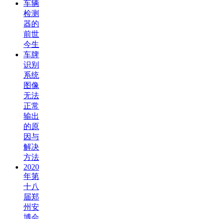
车辆
检测
器的
前世
今生
车牌
识别
系统
图像
无法
正常
输出
的原
因与
解决
方法
2020
年第
十八
届郑
州安
博会