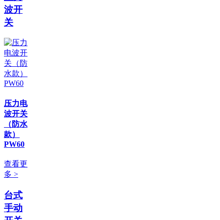
波开
关
压力电
波开关
（防水
款）
PW60
查看更
多 >
台式
手动