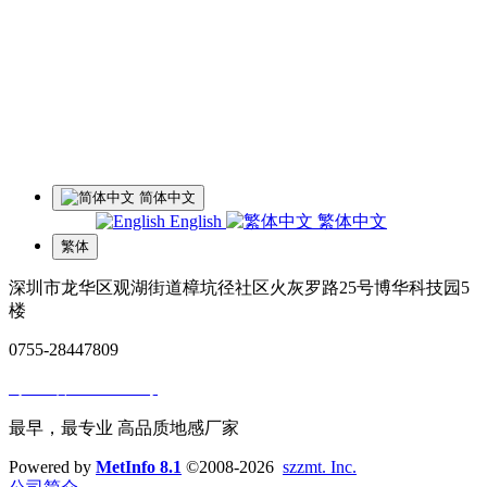
夏经理：18928459980
微信同号
王经理：18126200135 微信同号
李经理：18118747013
微信同号
工厂地址：深圳市龙华区观湖街道樟坑径社区火灰罗路25号博
华科技园5楼
简体中文
English
繁体中文
繁体
深圳市龙华区观湖街道樟坑径社区火灰罗路25号博华科技园5
楼
0755-28447809
粤ICP备14057929号
最早，最专业 高品质地感厂家
Powered by
MetInfo 8.1
©2008-2026
szzmt. Inc.