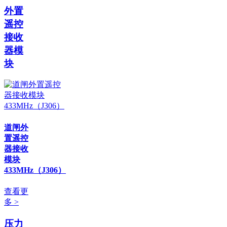
外置
遥控
接收
器模
块
道闸外
置遥控
器接收
模块
433MHz（J306）
查看更
多 >
压力