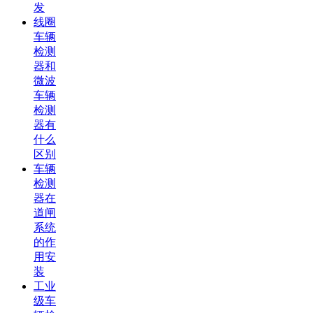
发
线圈
车辆
检测
器和
微波
车辆
检测
器有
什么
区别
车辆
检测
器在
道闸
系统
的作
用安
装
工业
级车