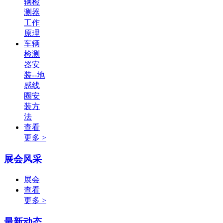
辆检
测器
工作
原理
车辆
检测
器安
装--地
感线
圈安
装方
法
查看
更多 >
展会风采
展会
查看
更多 >
最新动态